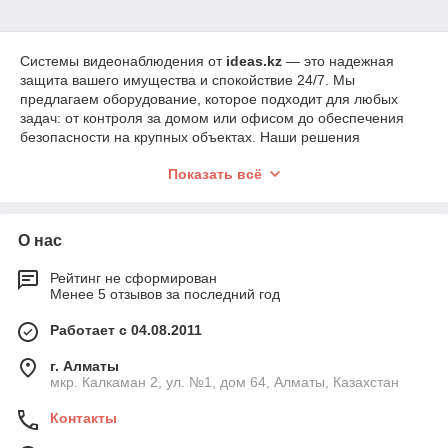
Системы видеонаблюдения от
ideas.kz
— это надежная
защита вашего имущества и спокойствие 24/7. Мы
предлагаем оборудование, которое подходит для любых
задач: от контроля за домом или офисом до обеспечения
безопасности на крупных объектах. Наши решения
обеспечивают высокое качество изображения, удобство
Показать всё
управления и возможность удаленного доступа через
смартфон или компьютер.
Благодаря сотрудничеству с ведущими производителями,
О нас
такими как Hikvision, Dahua, Axis и другими, мы гарантируем
высокое качество и надежность всех товаров. Наши
специалисты помогут подобрать оптимальную
Рейтинг не сформирован
Менее 5 отзывов за последний год
конфигурацию системы видеонаблюдения, установить и
настроить оборудование для максимальной эффективности.
Работает с 04.08.2011
Выбирая видеонаблюдение от
ideas.kz
, вы получаете:
г. Алматы
Широкий выбор
оборудования для любых задач;
мкр. Калкаман 2, ул. №1, дом 64, Алматы, Казахстан
Качество и надежность
от проверенных
производителей;
Контакты
Профессиональную поддержку
на всех этапах;