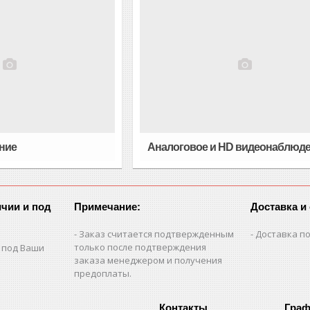
ние
Аналоговое и HD видеонаблюд
чии и под
Примечание:
Доставка и
Заказ считается подтвержденным
Доставка по
только после подтверждения
 под Ваши
заказа менеджером и получения
предоплаты.
Граф