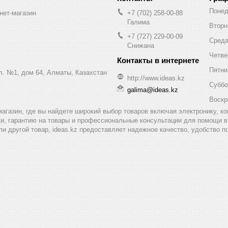
Понед
нет-магазин
+7 (702) 258-00-88
Галима
Вторн
+7 (727) 229-00-09
Сред
Снижана
Четве
Пятни
ул. №1, дом 64, Алматы, Казахстан
http://www.ideas.kz
Суббо
galima@ideas.kz
Воскр
т-магазин, где вы найдете широкий выбор товаров включая электронику, 
и, гарантию на товары и профессиональные консультации для помощи в 
ли другой товар, ideas.kz предоставляет надежное качество, удобство п