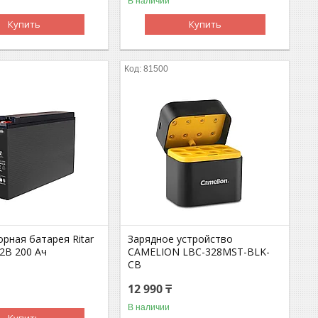
В наличии
Купить
Купить
81500
рная батарея Ritar
Зарядное устройство
2В 200 Ач
CAMELION LBC-328MST-BLK-
CB
12 990 ₸
В наличии
Купить