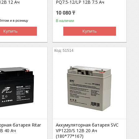
12В 12 Ач
PQ7.5-12/LP 12В 7.5 Ач
10 080 ₸
В наличии
Оптом и в розницу
Купить
Купить
51514
рная батарея Ritar
Аккумуляторная батарея SVC
В 40 Ач
VP1220/S 12В 20 Ач
(180*77*167)