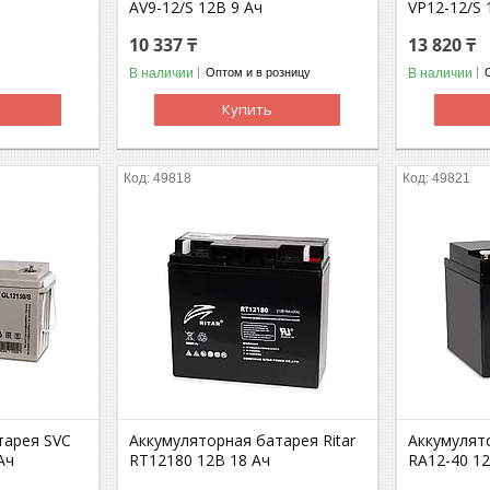
AV9-12/S 12В 9 Ач
VP12-12/S 
10 337 ₸
13 820 ₸
В наличии
В наличии
Оптом и в розницу
Купить
49818
49821
тарея SVC
Аккумуляторная батарея Ritar
Аккумулято
Ач
RT12180 12В 18 Ач
RA12-40 12