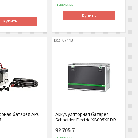
В наличии
Купить
Купить
67448
орная батарея APC
Аккумуляторная батарея
5
Schneider Electric XB005XPDR
92 705 ₸