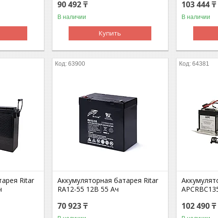
90 492 ₸
103 444 ₸
В наличии
В наличии
Купить
63900
64381
арея Ritar
Аккумуляторная батарея Ritar
Аккумулят
ч
RA12-55 12В 55 Ач
APCRBC13
70 923 ₸
102 490 ₸