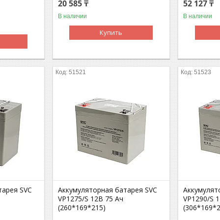
20 585 ₸
52 127 ₸
В наличии
В наличии
Купить
51521
51523
тарея SVC
Аккумуляторная батарея SVC
Аккумулят
VP1275/S 12В 75 Ач
VP1290/S 1
(260*169*215)
(306*169*2