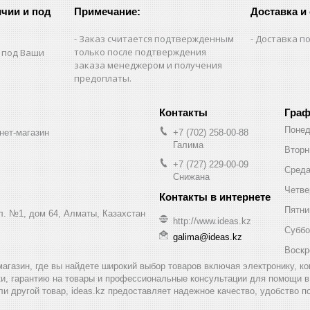
чии и под
Примечание:
Доставка и
Заказ считается подтвержденным
Доставка по
только после подтверждения
 под Ваши
заказа менеджером и получения
предоплаты.
Граф
Понед
нет-магазин
+7 (702) 258-00-88
Галима
Вторн
+7 (727) 229-00-09
Сред
Снижана
Четве
Пятни
ул. №1, дом 64, Алматы, Казахстан
http://www.ideas.kz
Суббо
galima@ideas.kz
Воскр
т-магазин, где вы найдете широкий выбор товаров включая электронику, 
и, гарантию на товары и профессиональные консультации для помощи в 
ли другой товар, ideas.kz предоставляет надежное качество, удобство п