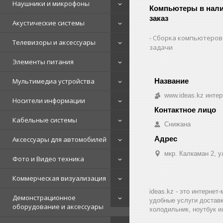
Наушники и микрофоны
Компьютеры в нали
заказ
Акустические системы
Сборка компьютеров
Телевизоры и аксессуары
задачи
Элементы питания
Мультимедиа устройства
www.ideas.kz интер
Носители информации
Кабельные системы
Снижана
Аксессуары для автомобилей
мкр. Калкаман 2, 
Фото и Видео техника
Коммерческая визуализация
ideas.kz - это интерне
Демонстрационное
удобные услуги доставк
оборудование и аксессуары
холодильник, ноутбук и