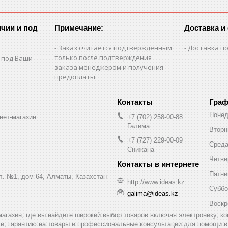
чии и под
Примечание:
Доставка и
Заказ считается подтвержденным
Доставка по
только после подтверждения
 под Ваши
заказа менеджером и получения
предоплаты.
Граф
Понед
нет-магазин
+7 (702) 258-00-88
Галима
Вторн
+7 (727) 229-00-09
Сред
Снижана
Четве
Пятни
ул. №1, дом 64, Алматы, Казахстан
http://www.ideas.kz
Суббо
galima@ideas.kz
Воскр
т-магазин, где вы найдете широкий выбор товаров включая электронику, 
и, гарантию на товары и профессиональные консультации для помощи в 