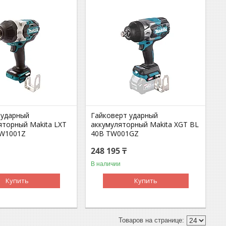
 ударный
Гайковерт ударный
яторный Makita LXT
аккумуляторный Makita XGT BL
TW1001Z
40В TW001GZ
248 195 ₸
В наличии
Купить
Купить