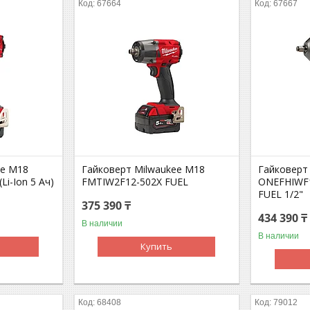
67664
67667
ee M18
Гайковерт Milwaukee M18
Гайковерт
Li-Ion 5 Ач)
FMTIW2F12-502X FUEL
ONEFHIWF1
FUEL 1/2"
375 390 ₸
434 390 ₸
В наличии
В наличии
Купить
68408
79012