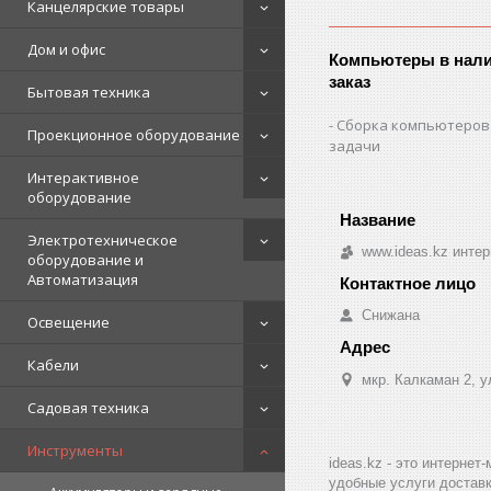
Канцелярские товары
Дом и офис
Компьютеры в нали
заказ
Бытовая техника
Сборка компьютеров
Проекционное оборудование
задачи
Интерактивное
оборудование
Электротехническое
www.ideas.kz интер
оборудование и
Автоматизация
Снижана
Освещение
Кабели
мкр. Калкаман 2, 
Садовая техника
Инструменты
ideas.kz - это интерне
удобные услуги доставк