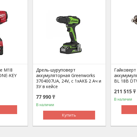
ee M18
Дрель-шуруповерт
Гайковерт
ONE-KEY
аккумуляторная Greenworks
аккумумул
3704007UA, 24V, c 1хАКБ 2 Ач и
BL 18В D
ЗУ в кейсе
211 515 ₸
77 990 ₸
В наличии
В наличии
Купить