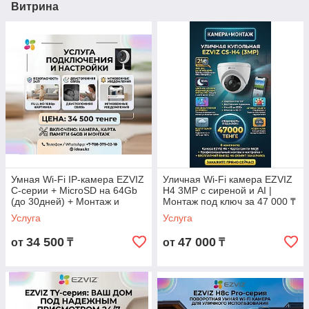
Витрина
Умная Wi-Fi IP-камера EZVIZ
Уличная Wi-Fi камера EZVIZ
C-серии + MicroSD на 64Gb
H4 3MP с сиреной и AI |
(до 30дней) + Монтаж и
Монтаж под ключ за 47 000 ₸
Настройка
Услуга
Услуга
34 500
47 000
от
₸
от
₸