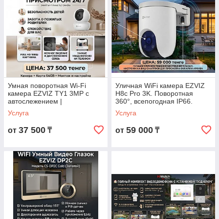
Умная поворотная Wi-Fi
Уличная WiFi камера EZVIZ
камера EZVIZ TY1 3MP с
H8c Pro 3K. Поворотная
автослежением |
360°, всепогодная IP66.
Панорамный обзор 340°
Монтаж под ключ: камера +
Услуга
Услуга
64GB + установка=59
000.Выезд
37 500
59 000
от
₸
от
₸