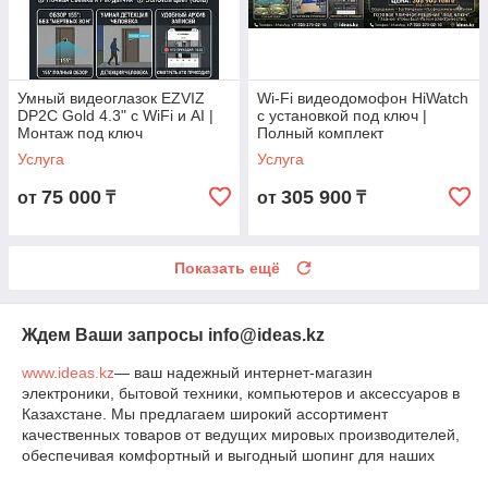
Умный видеоглазок EZVIZ
Wi-Fi видеодомофон HiWatch
DP2C Gold 4.3" с WiFi и AI |
с установкой под ключ |
Монтаж под ключ
Полный комплект
Услуга
Услуга
75 000
305 900
от
₸
от
₸
Показать ещё
Ждем Ваши запросы info@ideas.kz
www.ideas.kz
— ваш надежный интернет-магазин
электроники, бытовой техники, компьютеров и аксессуаров в
Казахстане. Мы предлагаем широкий ассортимент
качественных товаров от ведущих мировых производителей,
обеспечивая комфортный и выгодный шопинг для наших
клиентов.