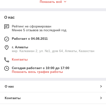
Показать всё
Ассортимент товаров более 200,000 позиций
В нашем каталоге вы найдете разнообразные категории
товаров, включая:
О нас
Электроника
: современные смартфоны, планшеты,
умные часы и аксессуары.
Рейтинг не сформирован
Менее 5 отзывов за последний год
Бытовая техника
: холодильники, стиральные
машины, пылесосы и кухонные приборы.
Работает с 04.08.2011
Компьютеры и комплектующие
: ноутбуки,
г. Алматы
настольные ПК, мониторы, периферийные устройства
мкр. Калкаман 2, ул. №1, дом 64, Алматы, Казахстан
и компоненты для сборки.
Аудио- и видеотехника
: телевизоры, домашние
Контакты
кинотеатры, акустические системы и наушники.
Сегодня работает с 10:00 до 17:00
Сетевое и беспроводное оборудование
: роутеры,
Показать весь график работы
маршрутизаторы, точки доступа и другое
оборудование для создания надежных сетей.
Менеджеры нашего интернет-магазина
www.ideas.kz
с
О нас
нетерпением ожидают ваши запросы.
У нас вы можете запросить наилучшую цену, скидку или
Контакты
специальные условия.