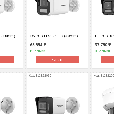
 (4.0mm)
DS-2CD1T43G2-LIU (4.0mm)
DS-2CD102
65 554 ₸
37 750 ₸
В наличии
В наличии
Купить
311322030
3113220