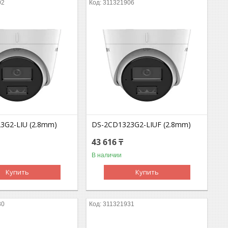
02
311321906
3G2-LIU (2.8mm)
DS-2CD1323G2-LIUF (2.8mm)
43 616 ₸
В наличии
Купить
Купить
30
311321931