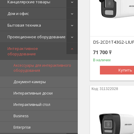
Канцелярские товары
Дом и офис
Бытовая техника
Проекционное оборудование
DS-2CD1T43G2-LIUF
Интерактивное
71 700 ₸
оборудование
В наличии
Аксессуары для интерактивного
Купить
оборудования
Документ-камеры
311322028
Интерактивные доски
Интерактивный стол
Business
Enterprise