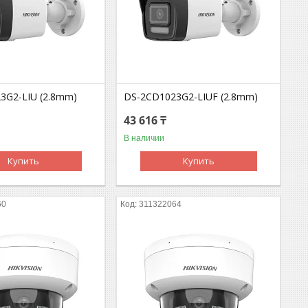
3G2-LIU (2.8mm)
DS-2CD1023G2-LIUF (2.8mm)
43 616 ₸
В наличии
Купить
Купить
60
311322064