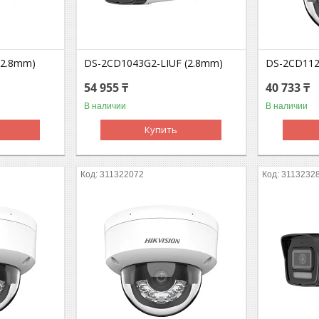
(2.8mm)
DS-2CD1043G2-LIUF (2.8mm)
DS-2CD112
54 955 ₸
40 733 ₸
В наличии
В наличии
Купить
311322072
3113232