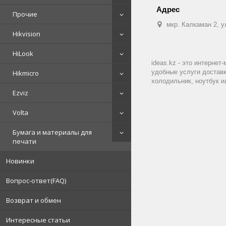
Прочие
мкр. Калкаман 2, 
Hikvision
HiLook
ideas.kz - это интерне
удобные услуги доставк
Hikmicro
холодильник, ноутбук и
Ezviz
Volta
Бумага и материалы для
печати
Новинки
Вопрос-ответ(FAQ)
Возврат и обмен
Интересные статьи