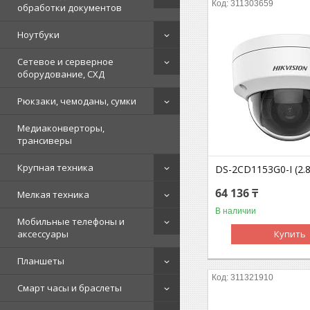
311303659
обработки документов
Ноутбуки
Сетевое и серверное
оборудование, СХД
Рюкзаки, чемоданы, сумки
Медиаконверторы,
трансиверы
Крупная техника
DS-2CD1153G0-I (2
64 136 ₸
Мелкая техника
В наличии
Мобильные телефоны и
аксессуары
Купить
Планшеты
311321910
Смарт часы и браслеты