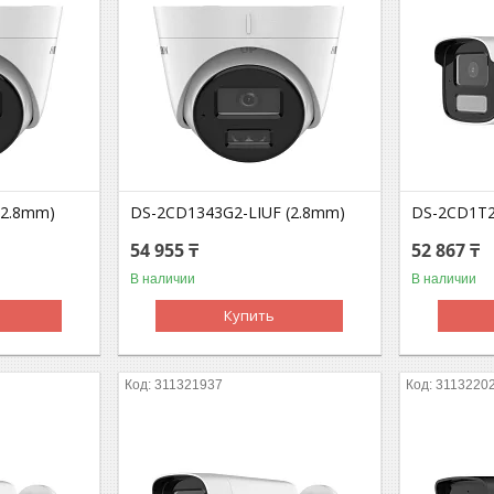
(2.8mm)
DS-2CD1343G2-LIUF (2.8mm)
DS-2CD1T2
54 955 ₸
52 867 ₸
В наличии
В наличии
Купить
311321937
3113220