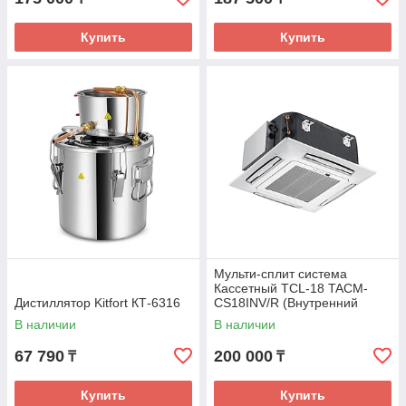
Купить
Купить
Мульти-сплит система
Кассетный TCL-18 TACM-
Дистиллятор Kitfort КТ-6316
CS18INV/R (Внутренний
блок)
В наличии
В наличии
67 790
200 000
₸
₸
Купить
Купить