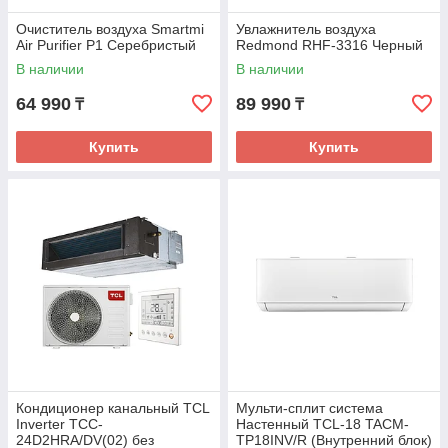
Очиститель воздуха Smartmi
Увлажнитель воздуха
Air Purifier P1 Серебристый
Redmond RHF-3316 Черный
В наличии
В наличии
64 990
89 990
₸
₸
Купить
Купить
Кондиционер канальный TCL
Мульти-сплит система
Inverter TCC-
Настенный TCL-18 TACM-
24D2HRA/DV(02) без
TP18INV/R (Внутренний блок)