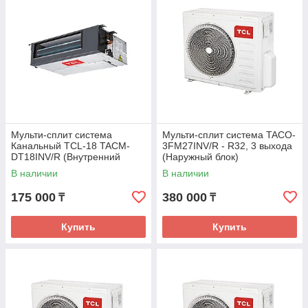
Мульти-сплит система
Мульти-сплит система TACO-
Канальный TCL-18 TACM-
3FM27INV/R - R32, 3 выхода
DT18INV/R (Внутренний
(Наружный блок)
блок)
В наличии
В наличии
175 000
380 000
₸
₸
Купить
Купить