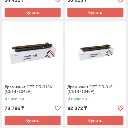
34 411
38 613
₸
₸
Купить
Купить
Драм-юнит CET DR-316K
Драм-юнит CET DR-316
(CET471045P)
(CET471046P)
В наличии
В наличии
73 796
92 372
₸
₸
Купить
Купить