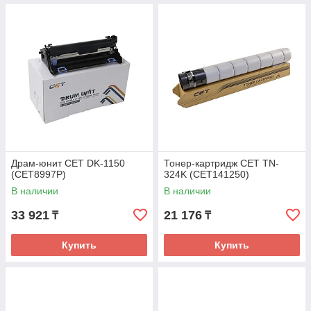
Драм-юнит CET DK-1150
Тонер-картридж CET TN-
(CET8997P)
324K (CET141250)
В наличии
В наличии
33 921
21 176
₸
₸
Купить
Купить