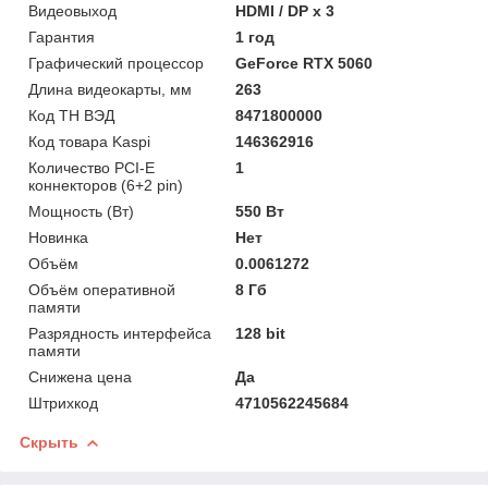
Видеовыход
HDMI / DP x 3
Гарантия
1 год
Графический процессор
GeForce RTX 5060
Длина видеокарты, мм
263
Код ТН ВЭД
8471800000
Код товара Kaspi
146362916
Количество PCI-E
1
коннекторов (6+2 pin)
Мощность (Bт)
550 Вт
Новинка
Нет
Объём
0.0061272
Объём оперативной
8 Гб
памяти
Разрядность интерфейса
128 bit
памяти
Снижена цена
Да
Штрихкод
4710562245684
Скрыть