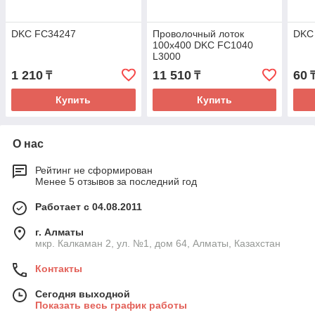
DKC FC34247
Проволочный лоток
DKC
100х400 DKC FC1040
L3000
1 210
11 510
60
₸
₸
Купить
Купить
О нас
Рейтинг не сформирован
Менее 5 отзывов за последний год
Работает с 04.08.2011
г. Алматы
мкр. Калкаман 2, ул. №1, дом 64, Алматы, Казахстан
Контакты
Сегодня выходной
Показать весь график работы