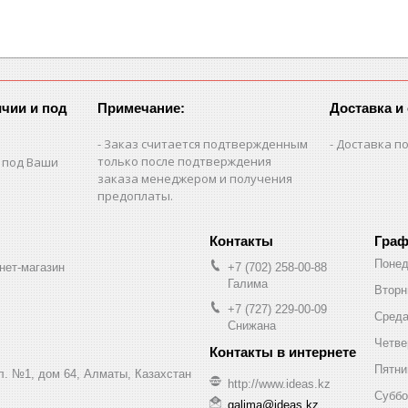
чии и под
Примечание:
Доставка и
Заказ считается подтвержденным
Доставка по
только после подтверждения
 под Ваши
заказа менеджером и получения
предоплаты.
Граф
Понед
нет-магазин
+7 (702) 258-00-88
Галима
Вторн
+7 (727) 229-00-09
Сред
Снижана
Четве
Пятни
ул. №1, дом 64, Алматы, Казахстан
http://www.ideas.kz
Суббо
galima@ideas.kz