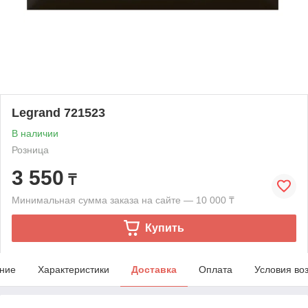
Legrand 721523
В наличии
Розница
3 550
₸
Минимальная сумма заказа на сайте — 10 000 ₸
Купить
ние
Характеристики
Доставка
Оплата
Условия во