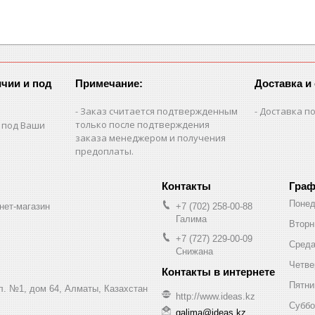
чии и под
Примечание:
Доставка и
Заказ считается подтвержденным
Доставка по
только после подтверждения
 под Ваши
заказа менеджером и получения
предоплаты.
Граф
Понед
нет-магазин
+7 (702) 258-00-88
Галима
Вторн
+7 (727) 229-00-09
Сред
Снижана
Четве
Пятни
ул. №1, дом 64, Алматы, Казахстан
http://www.ideas.kz
Суббо
galima@ideas.kz