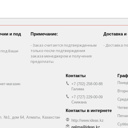
чии и под
Примечание:
Доставка и
Заказ считается подтвержденным
Доставка по
только после подтверждения
 под Ваши
заказа менеджером и получения
предоплаты.
Граф
Понед
нет-магазин
+7 (702) 258-00-88
Галима
Вторн
+7 (727) 229-00-09
Сред
Снижана
Четве
Пятни
ул. №1, дом 64, Алматы, Казахстан
http://www.ideas.kz
Суббо
galima@ideas.kz