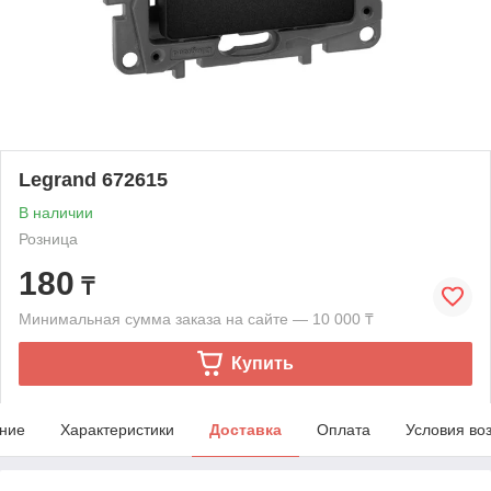
Legrand 672615
В наличии
Розница
180
₸
Минимальная сумма заказа на сайте — 10 000 ₸
Купить
ние
Характеристики
Доставка
Оплата
Условия во