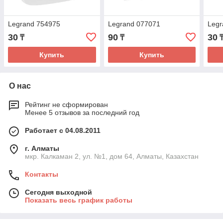
Legrand 754975
Legrand 077071
Legr
30
90
30
₸
₸
Купить
Купить
О нас
Рейтинг не сформирован
Менее 5 отзывов за последний год
Работает с 04.08.2011
г. Алматы
мкр. Калкаман 2, ул. №1, дом 64, Алматы, Казахстан
Контакты
Сегодня выходной
Показать весь график работы