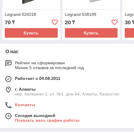
Legrand 024318
Legrand 638199
Legr
70
20
30
₸
₸
Купить
Купить
О нас
Рейтинг не сформирован
Менее 5 отзывов за последний год
Работает с 04.08.2011
г. Алматы
мкр. Калкаман 2, ул. №1, дом 64, Алматы, Казахстан
Контакты
Сегодня выходной
Показать весь график работы