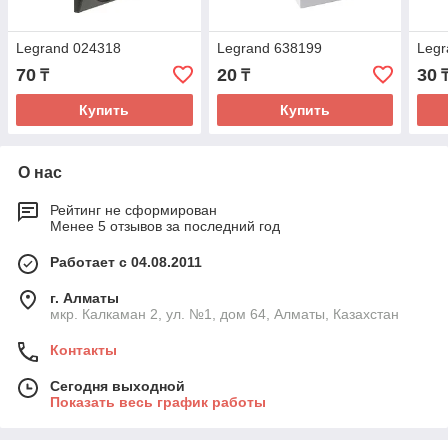
Legrand 024318
Legrand 638199
Legr
70
20
30
₸
₸
Купить
Купить
О нас
Рейтинг не сформирован
Менее 5 отзывов за последний год
Работает с 04.08.2011
г. Алматы
мкр. Калкаман 2, ул. №1, дом 64, Алматы, Казахстан
Контакты
Сегодня выходной
Показать весь график работы