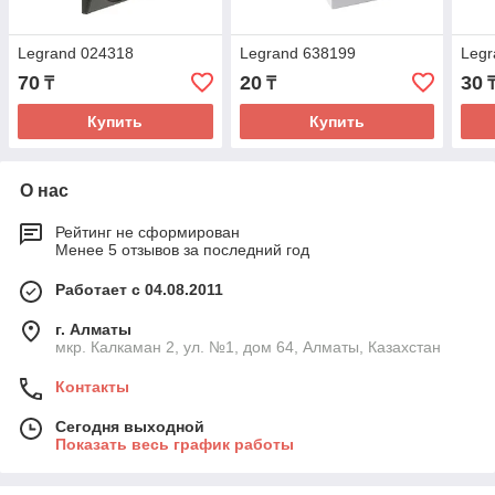
Legrand 024318
Legrand 638199
Legr
70
20
30
₸
₸
Купить
Купить
О нас
Рейтинг не сформирован
Менее 5 отзывов за последний год
Работает с 04.08.2011
г. Алматы
мкр. Калкаман 2, ул. №1, дом 64, Алматы, Казахстан
Контакты
Сегодня выходной
Показать весь график работы