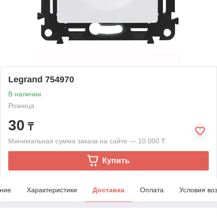
Legrand 754970
В наличии
Розница
30
₸
Минимальная сумма заказа на сайте — 10 000 ₸
Купить
ние
Характеристики
Доставка
Оплата
Условия во