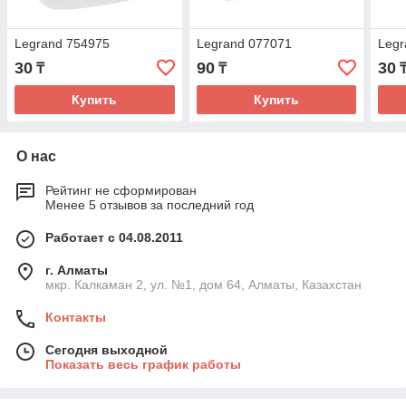
Legrand 754975
Legrand 077071
Legr
30
90
30
₸
₸
Купить
Купить
О нас
Рейтинг не сформирован
Менее 5 отзывов за последний год
Работает с 04.08.2011
г. Алматы
мкр. Калкаман 2, ул. №1, дом 64, Алматы, Казахстан
Контакты
Сегодня выходной
Показать весь график работы