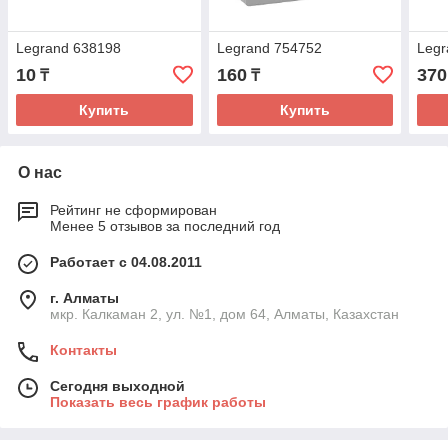
Legrand 638198
Legrand 754752
Legr
10
160
370
₸
₸
Купить
Купить
О нас
Рейтинг не сформирован
Менее 5 отзывов за последний год
Работает с 04.08.2011
г. Алматы
мкр. Калкаман 2, ул. №1, дом 64, Алматы, Казахстан
Контакты
Сегодня выходной
Показать весь график работы