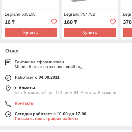
Legrand 638198
Legrand 754752
Legr
10
160
370
₸
₸
Купить
Купить
О нас
Рейтинг не сформирован
Менее 5 отзывов за последний год
Работает с 04.08.2011
г. Алматы
мкр. Калкаман 2, ул. №1, дом 64, Алматы, Казахстан
Контакты
Сегодня работает с 10:00 до 17:00
Показать весь график работы