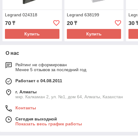
Legrand 024318
Legrand 638199
Legr
70
20
30
₸
₸
Купить
Купить
О нас
Рейтинг не сформирован
Менее 5 отзывов за последний год
Работает с 04.08.2011
г. Алматы
мкр. Калкаман 2, ул. №1, дом 64, Алматы, Казахстан
Контакты
Сегодня выходной
Показать весь график работы