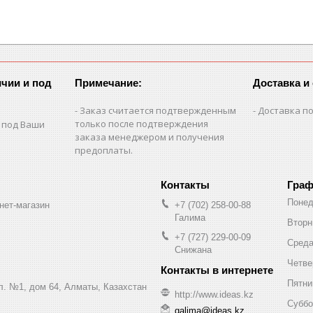
чии и под
Примечание:
Доставка и
Заказ считается подтвержденным
Доставка по
только после подтверждения
 под Ваши
заказа менеджером и получения
предоплаты.
Граф
Понед
нет-магазин
+7 (702) 258-00-88
Галима
Вторн
+7 (727) 229-00-09
Сред
Снижана
Четве
Пятни
ул. №1, дом 64, Алматы, Казахстан
http://www.ideas.kz
Суббо
galima@ideas.kz