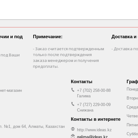
чии и под
Примечание:
Доставка и
Заказ считается подтвержденным
Доставка по
только после подтверждения
 под Ваши
заказа менеджером и получения
предоплаты.
Граф
Понед
нет-магазин
+7 (702) 258-00-88
Галима
Вторн
+7 (727) 229-00-09
Сред
Снижана
Четве
Пятни
ул. №1, дом 64, Алматы, Казахстан
http://www.ideas.kz
Суббо
galima@ideas.kz