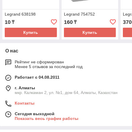
Legrand 638198
Legrand 754752
Legr
10
160
370
₸
₸
Купить
Купить
О нас
Рейтинг не сформирован
Менее 5 отзывов за последний год
Работает с 04.08.2011
г. Алматы
мкр. Калкаман 2, ул. №1, дом 64, Алматы, Казахстан
Контакты
Сегодня выходной
Показать весь график работы