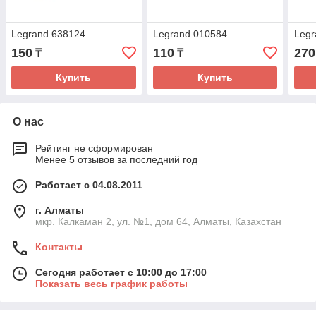
Legrand 638124
Legrand 010584
Legr
150
110
270
₸
₸
Купить
Купить
О нас
Рейтинг не сформирован
Менее 5 отзывов за последний год
Работает с 04.08.2011
г. Алматы
мкр. Калкаман 2, ул. №1, дом 64, Алматы, Казахстан
Контакты
Сегодня работает с 10:00 до 17:00
Показать весь график работы