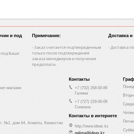
чии и под
Примечание:
Доставка и
Заказ считается подтвержденным
Доставка по
только после подтверждения
 под Ваши
заказа менеджером и получения
предоплаты.
Граф
Понед
нет-магазин
+7 (702) 258-00-88
Галима
Вторн
+7 (727) 229-00-09
Сред
Снижана
Четве
Пятни
ул. №1, дом 64, Алматы, Казахстан
http://www.ideas.kz
Суббо
galima@ideas.kz