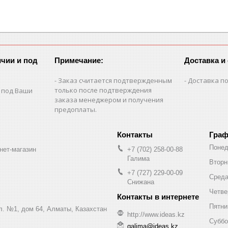
чии и под
Примечание:
Доставка и
Заказ считается подтвержденным
Доставка по
только после подтверждения
 под Ваши
заказа менеджером и получения
предоплаты.
Граф
Понед
нет-магазин
+7 (702) 258-00-88
Галима
Вторн
+7 (727) 229-00-09
Сред
Снижана
Четве
Пятни
ул. №1, дом 64, Алматы, Казахстан
http://www.ideas.kz
Суббо
galima@ideas.kz