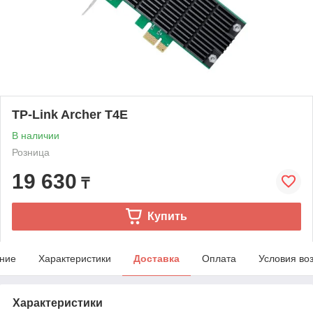
TP-Link Archer T4E
В наличии
Розница
19 630
₸
Купить
ние
Характеристики
Доставка
Оплата
Условия во
Характеристики