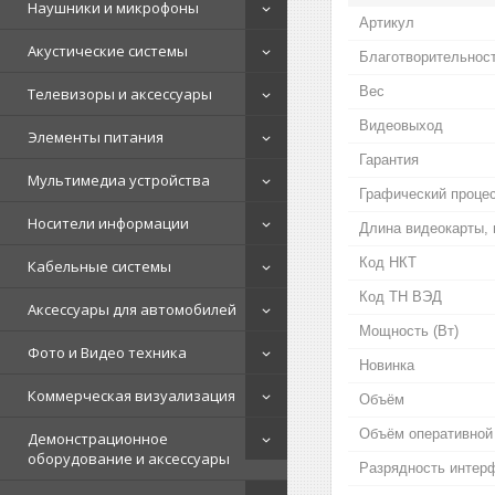
Наушники и микрофоны
Артикул
Акустические системы
Благотворительнос
Вес
Телевизоры и аксессуары
Видеовыход
Элементы питания
Гарантия
Мультимедиа устройства
Графический проце
Носители информации
Длина видеокарты,
Код НКТ
Кабельные системы
Код ТН ВЭД
Аксессуары для автомобилей
Мощность (Bт)
Фото и Видео техника
Новинка
Коммерческая визуализация
Объём
Объём оперативной
Демонстрационное
оборудование и аксессуары
Разрядность интер