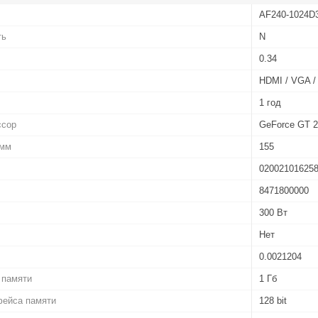
AF240-1024D
ть
N
0.34
HDMI / VGA /
1 год
ссор
GeForce GT 
 мм
155
02002101625
8471800000
300 Вт
Нет
0.0021204
 памяти
1 Гб
фейса памяти
128 bit