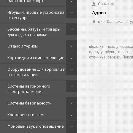
Электротранспорт
Снижана
Игрушки, игровые устройства,
аксессуары
мкр. Калкаман 2, 
Бассейны, батуты и товары
для отдыха на пляже
Отдых и туризм
ideas.kz – ваш универс
одежду, обувь, товары 
Картриджи и комплектующие
отличный сервис. Покуп
Оборудование для торговли и
автоматизации
Системы автономного
электроснабжения
Системы безопасности
Конференц-системы
Фоновый звук и оповещение