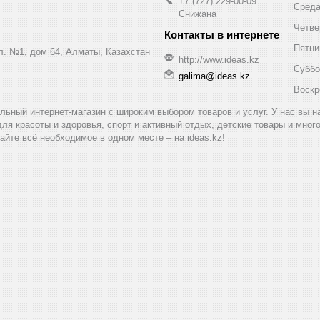
+7 (727) 229-00-09
Сред
Снижана
Четве
Пятни
ул. №1, дом 64, Алматы, Казахстан
http://www.ideas.kz
Суббо
galima@ideas.kz
Воскр
альный интернет-магазин с широким выбором товаров и услуг. У нас вы 
для красоты и здоровья, спорт и активный отдых, детские товары и мног
айте всё необходимое в одном месте – на ideas.kz!