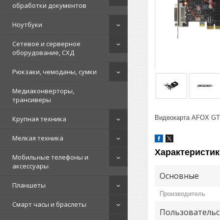
обработки документов
Ноутбуки
Сетевое и серверное
оборудование, СХД
Рюкзаки, чемоданы, сумки
Медиаконверторы,
трансиверы
Видеокарта AFOX GT2
Крупная техника
Мелкая техника
Характеристик
Мобильные телефоны и
аксессуары
Основные
Планшеты
Производитель
Смарт часы и браслеты
Пользовательс