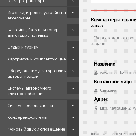
Электротранспорт
Игрушки, игровые устройства,
аксессуары
Компьютеры в нали
заказ
Бассейны, батуты и товары
для отдыха на пляже
Сборка компьютеров
задачи
Отдых и туризм
Картриджи и комплектующие
Оборудование для торговли и
www.ideas.kz интер
автоматизации
Системы автономного
Снижана
электроснабжения
Системы безопасности
мкр. Калкаман 2, 
Конференц-системы
Фоновый звук и оповещение
ideas.kz – ваш универс