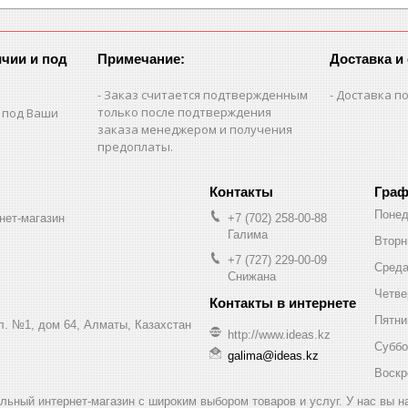
чии и под
Примечание:
Доставка и
Заказ считается подтвержденным
Доставка по
только после подтверждения
 под Ваши
заказа менеджером и получения
предоплаты.
Граф
Понед
нет-магазин
+7 (702) 258-00-88
Галима
Вторн
+7 (727) 229-00-09
Сред
Снижана
Четве
Пятни
ул. №1, дом 64, Алматы, Казахстан
http://www.ideas.kz
Суббо
galima@ideas.kz
Воскр
альный интернет-магазин с широким выбором товаров и услуг. У нас вы 