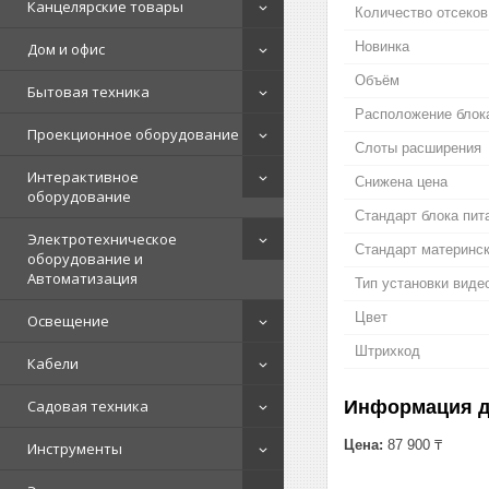
Канцелярские товары
Количество отсеков
Новинка
Дом и офис
Объём
Бытовая техника
Расположение блок
Проекционное оборудование
Слоты расширения
Интерактивное
Снижена цена
оборудование
Стандарт блока пит
Электротехническое
Стандарт материнс
оборудование и
Автоматизация
Тип установки виде
Цвет
Освещение
Штрихкод
Кабели
Садовая техника
Информация д
Цена:
87 900 ₸
Инструменты