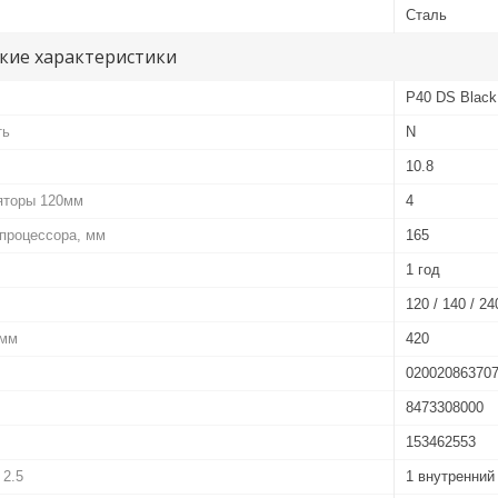
Сталь
кие характеристики
P40 DS Black
ть
N
10.8
яторы 120мм
4
процессора, мм
165
1 год
120 / 140 / 24
 мм
420
02002086370
8473308000
153462553
 2.5
1 внутренний