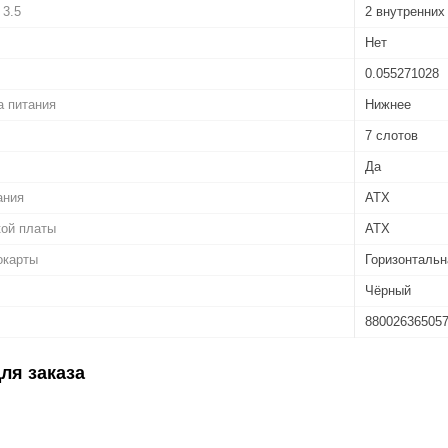
 3.5
2 внутренних
Нет
0.055271028
а питания
Нижнее
7 слотов
Да
ания
ATX
кой платы
ATX
окарты
Горизонтальн
Чёрный
88002636505
ля заказа