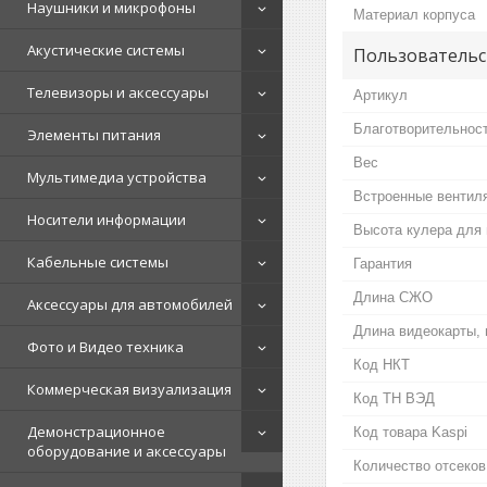
Наушники и микрофоны
Материал корпуса
Акустические системы
Пользовательс
Телевизоры и аксессуары
Артикул
Благотворительнос
Элементы питания
Вес
Мультимедиа устройства
Встроенные вентил
Носители информации
Высота кулера для 
Кабельные системы
Гарантия
Длина СЖО
Аксессуары для автомобилей
Длина видеокарты,
Фото и Видео техника
Код НКТ
Коммерческая визуализация
Код ТН ВЭД
Демонстрационное
Код товара Kaspi
оборудование и аксессуары
Количество отсеков