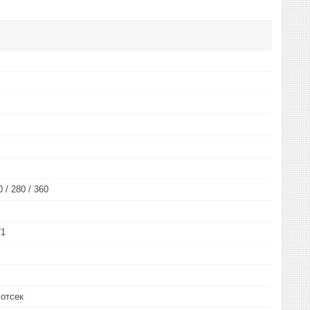
0 / 280 / 360
71
 отсек