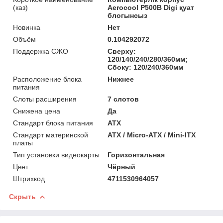
(каз)
Aerocool P500B Digi қуат
блогынсыз
Новинка
Нет
Объём
0.104292072
Поддержка СЖО
Сверху:
120/140/240/280/360мм;
Сбоку: 120/240/360мм
Расположение блока
Нижнее
питания
Слоты расширения
7 слотов
Снижена цена
Да
Стандарт блока питания
ATX
Стандарт материнской
ATX / Micro-ATX / Mini-ITX
платы
Тип установки видеокарты
Горизонтальная
Цвет
Чёрный
Штрихкод
4711530964057
Скрыть