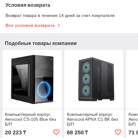
Условия возврата
Возврат товара в течение 14 дней за счет покупателя
Все условия возврата
Подобные товары компании
Компьютерный корпус
Компьютерный корпус
Ком
Aerocool CS-105 Blue без
Aerocool APNX C1 BK без
Aero
Б/П
Б/П
Б/П
20 223
68 250
71 
₸
₸