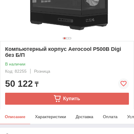
Компьютерный корпус Aerocool P500B Digi
без Б/П
В наличии
Код: 82255
Розница
50 122
₸
Купить
Описание
Характеристики
Доставка
Оплата
Усл