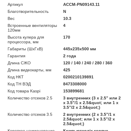
Артикул
ACCM-PN09143.11
Благотворительность
N
Вес
10.3
Встроенные вентиляторы
4
120мм
Высота кулера для
170
процессора, мм
Габариты (ШхГхВ)
445x235x500 мм
Гарантия
2 года
Длина СЖО
120 / 140 / 240 / 280 / 360
Длина видеокарты, мм
425
Код НКТ
0200210139891
Код ТН ВЭД
8473308000
Код товара Kaspi
153899681
Количество отсеков 2.5
3 внутренних (3 x 2.5” или 2
x 3.5”/1 x 2.5&quot; или 1 x
3.5”/2 x 2.5&quot;)
Количество отсеков 3.5
2 внутренних (2 x 3.5”/1 x
2.5&quot; или 1 x 3.5”/2 x
2.5&quot;)
Короткое наименование
Компьютерлік корпус