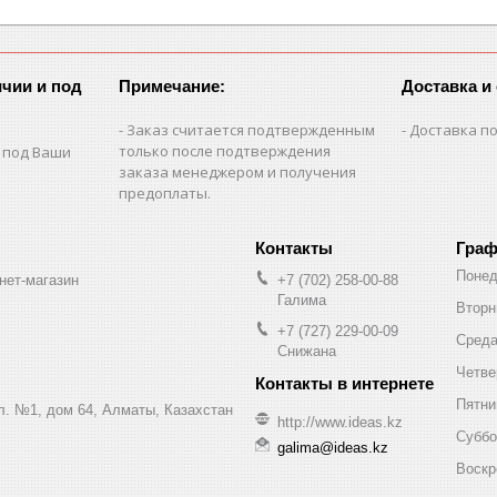
чии и под
Примечание:
Доставка и
Заказ считается подтвержденным
Доставка по
только после подтверждения
 под Ваши
заказа менеджером и получения
предоплаты.
Граф
Понед
нет-магазин
+7 (702) 258-00-88
Галима
Вторн
+7 (727) 229-00-09
Сред
Снижана
Четве
Пятни
ул. №1, дом 64, Алматы, Казахстан
http://www.ideas.kz
Суббо
galima@ideas.kz
Воскр