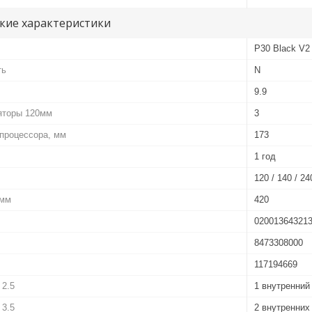
кие характеристики
P30 Black V2
ть
N
9.9
яторы 120мм
3
процессора, мм
173
1 год
120 / 140 / 24
 мм
420
02001364321
8473308000
117194669
 2.5
1 внутренний
 3.5
2 внутренних