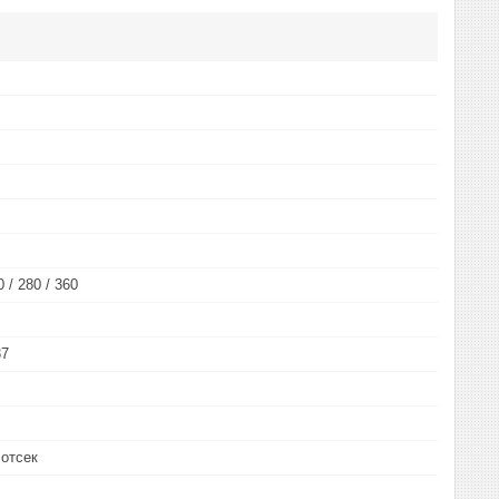
0 / 280 / 360
37
 отсек