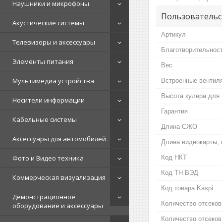
Наушники и микрофоны
Пользовательс
Акустические системы
Артикул
Телевизоры и аксессуары
Благотворительнос
Элементы питания
Вес
Мультимедиа устройства
Встроенные вентил
Высота кулера для 
Носители информации
Гарантия
Кабельные системы
Длина СЖО
Аксессуары для автомобилей
Длина видеокарты,
Фото и Видео техника
Код НКТ
Код ТН ВЭД
Коммерческая визуализация
Код товара Kaspi
Демонстрационное
Количество отсеков
оборудование и аксессуары
Количество отсеков