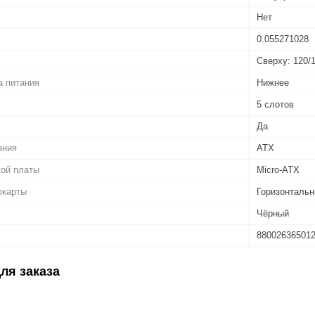
Нет
0.055271028
Сверху: 120/
а питания
Нижнее
5 слотов
Да
ания
ATX
кой платы
Micro-ATX
окарты
Горизонтальн
Чёрный
88002636501
ля заказа