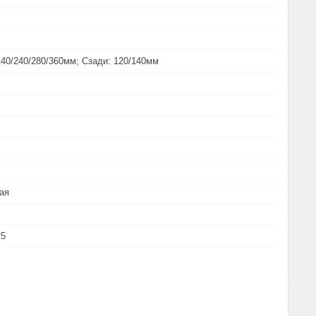
140/240/280/360мм; Сзади: 120/140мм
ая
25