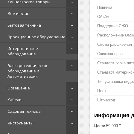
Канцелярские товары
Новинка
Дом и офис
Объём
Бытовая техника
Поддержка СЖО
Расположение блок
Проекционное оборудование
Слоты расширения
Интерактивное
оборудование
Снижена цена
Стандарт блока пит
Электротехническое
оборудование и
Стандарт материнс
Автоматизация
Тип установки виде
Освещение
Цвет
Кабели
Штрихкод
Садовая техника
Информация д
Инструменты
Цена:
59 900 ₸