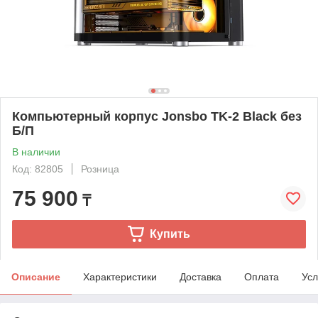
Компьютерный корпус Jonsbo TK-2 Black без
Б/П
В наличии
Код: 82805
Розница
75 900
₸
Купить
Описание
Характеристики
Доставка
Оплата
Усл