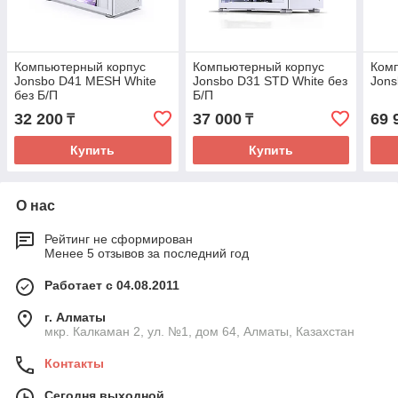
Компьютерный корпус
Компьютерный корпус
Ком
Jonsbo D41 MESH White
Jonsbo D31 STD White без
Jons
без Б/П
Б/П
32 200
37 000
69 
₸
₸
Купить
Купить
О нас
Рейтинг не сформирован
Менее 5 отзывов за последний год
Работает с 04.08.2011
г. Алматы
мкр. Калкаман 2, ул. №1, дом 64, Алматы, Казахстан
Контакты
Сегодня выходной