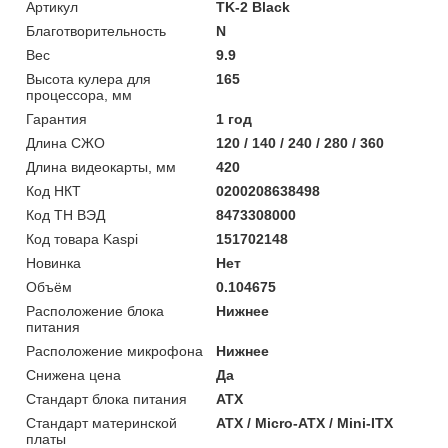
Артикул
TK-2 Black
Благотворительность
N
Вес
9.9
Высота кулера для
165
процессора, мм
Гарантия
1 год
Длина СЖО
120 / 140 / 240 / 280 / 360
Длина видеокарты, мм
420
Код НКТ
0200208638498
Код ТН ВЭД
8473308000
Код товара Kaspi
151702148
Новинка
Нет
Объём
0.104675
Расположение блока
Нижнее
питания
Расположение микрофона
Нижнее
Снижена цена
Да
Стандарт блока питания
ATX
Стандарт материнской
ATX / Micro-ATX / Mini-ITX
платы