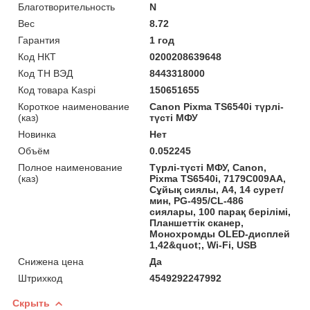
Благотворительность
N
Вес
8.72
Гарантия
1 год
Код НКТ
0200208639648
Код ТН ВЭД
8443318000
Код товара Kaspi
150651655
Короткое наименование
Canon Pixma TS6540i түрлі-
(каз)
түсті МФУ
Новинка
Нет
Объём
0.052245
Полное наименование
Түрлі-түсті МФУ, Canon,
(каз)
Pixma TS6540i, 7179C009AA,
Сұйық сиялы, A4, 14 сурет/
мин, PG-495/CL-486
сиялары, 100 парақ берілімі,
Планшеттік сканер,
Монохромды OLED-дисплей
1,42&quot;, Wi-Fi, USB
Снижена цена
Да
Штрихкод
4549292247992
Скрыть