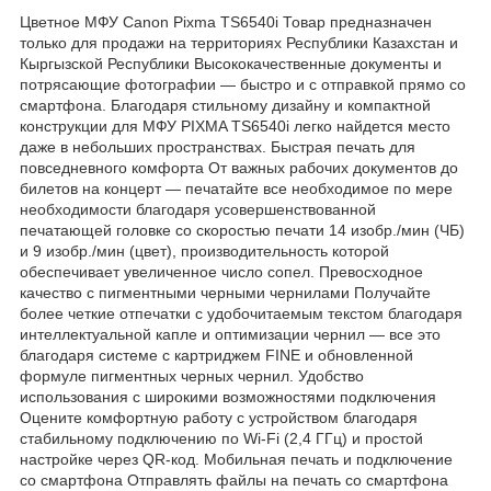
Цветное МФУ Canon Pixma TS6540i Товар предназначен
только для продажи на территориях Республики Казахстан и
Кыргызской Республики Высококачественные документы и
потрясающие фотографии — быстро и с отправкой прямо со
смартфона. Благодаря стильному дизайну и компактной
конструкции для МФУ PIXMA TS6540i легко найдется место
даже в небольших пространствах. Быстрая печать для
повседневного комфорта От важных рабочих документов до
билетов на концерт — печатайте все необходимое по мере
необходимости благодаря усовершенствованной
печатающей головке со скоростью печати 14 изобр./мин (ЧБ)
и 9 изобр./мин (цвет), производительность которой
обеспечивает увеличенное число сопел. Превосходное
качество с пигментными черными чернилами Получайте
более четкие отпечатки с удобочитаемым текстом благодаря
интеллектуальной капле и оптимизации чернил — все это
благодаря системе с картриджем FINE и обновленной
формуле пигментных черных чернил. Удобство
использования с широкими возможностями подключения
Оцените комфортную работу с устройством благодаря
стабильному подключению по Wi-Fi (2,4 ГГц) и простой
настройке через QR-код. Мобильная печать и подключение
со смартфона Отправлять файлы на печать со смартфона