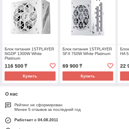
Блок питания 1STPLAYER
Блок питания 1STPLAYER
Бло
NGDP 1300W White
SFX 750W White Platinum
HA 
Platinum
116 500
69 900
22 
₸
₸
Купить
Купить
О нас
Рейтинг не сформирован
Менее 5 отзывов за последний год
Работает с 04.08.2011