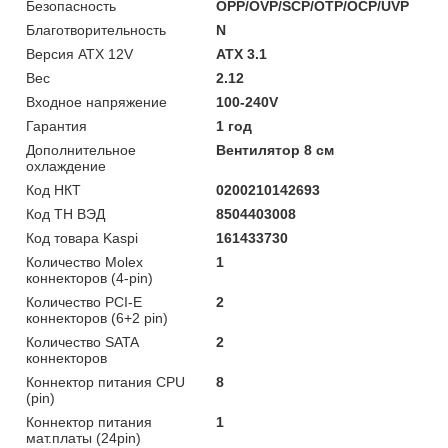
Безопасность
OPP/OVP/SCP/OTP/OCP/UVP
Благотворительность
N
Версия ATX 12V
ATX 3.1
Вес
2.12
Входное напряжение
100-240V
Гарантия
1 год
Дополнительное
Вентилятор 8 см
охлаждение
Код НКТ
0200210142693
Код ТН ВЭД
8504403008
Код товара Kaspi
161433730
Количество Molex
1
коннекторов (4-pin)
Количество PCI-E
2
коннекторов (6+2 pin)
Количество SATA
2
коннекторов
Коннектор питания CPU
8
(pin)
Коннектор питания
1
мат.платы (24pin)