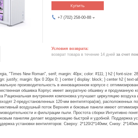
Купить
+7 (702) 258-00-88
возврат товара в течение 14 дней
за счет по
rgia, "Times New Roman", serif; margin: 40px; color: #111; } h2 { font-size: 28
align: justify; margin: 8px 0 20px 0; } center { display: block; } center h2 {
мальную производительность в инновационном корпусе с оптимизирован
ачественная обшивка Корпус имеет аккуратную обшивку и продуманную к
ка Рациональная внутренняя компоновка улучшает циркуляцию воздуха 
 входят 2-предустановленных 120-мм вентилятора(ов), расположенных п
ективный воздушный поток Верхняя и боковые панели имеют оптимизир
изводительности и фильтрации пыли. Простота сборки Интуитивно понят
боковым панелям делает модернизацию быстрой и удобной. Поддержка у
держка установки вентиляторов: Сверху: 2*120/2*140мм; Снизу: 2*140м