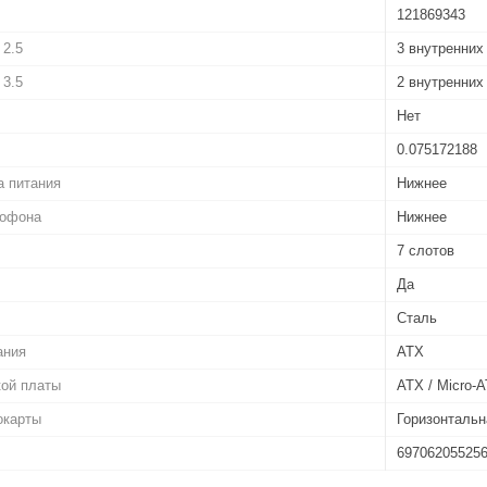
121869343
 2.5
3 внутренних
 3.5
2 внутренних
Нет
0.075172188
а питания
Нижнее
рофона
Нижнее
7 слотов
Да
Сталь
ания
ATX
кой платы
ATX / Micro-A
окарты
Горизонтальн
69706205525