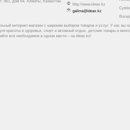
ул. №1, дом 64, Алматы, Казахстан
http://www.ideas.kz
Суббо
galima@ideas.kz
Воскр
альный интернет-магазин с широким выбором товаров и услуг. У нас вы 
для красоты и здоровья, спорт и активный отдых, детские товары и мног
айте всё необходимое в одном месте – на ideas.kz!