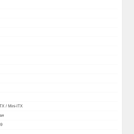
TX / Mini-ITX
ая
69