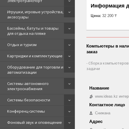
Электротранспорт
Информация д
Игрушки, игровые устройства,
Цена:
32 200 ₸
аксессуары
Бассейны, батуты и товары
для отдыха на пляже
Отдых и туризм
Компьютеры в нали
заказ
Картриджи и комплектующие
Сборка компьютеров
Оборудование для торговли и
задачи
автоматизации
Системы автономного
электроснабжения
www.ideas.kz интер
Системы безопасности
Конференц-системы
Снижана
Фоновый звук и оповещение