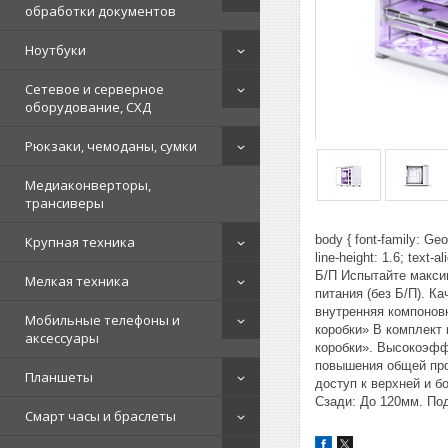
обработки документов
Ноутбуки
Сетевое и серверное
оборудование, СХД
Рюкзаки, чемоданы, сумки
Медиаконверторы,
трансиверы
body { font-family: Geo
Крупная техника
line-height: 1.6; text-
Б/П Испытайте макси
Мелкая техника
питания (без Б/П). К
внутренняя компонов
Мобильные телефоны и
коробки» В комплект
аксессуары
коробки». Высокоэфф
повышения общей про
Планшеты
доступ к верхней и 
Сзади: До 120мм. Под
Смарт часы и браслеты