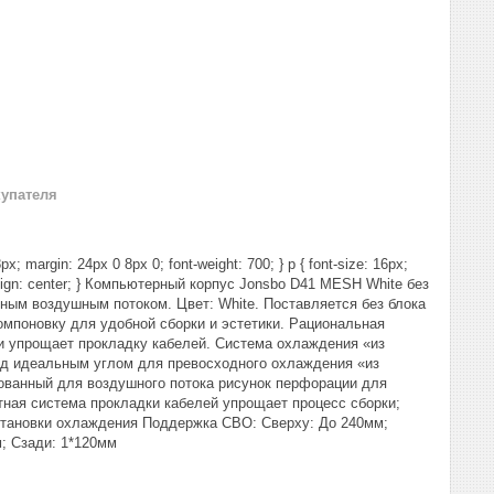
купателя
px; margin: 24px 0 8px 0; font-weight: 700; } p { font-size: 16px;
 text-align: center; } Компьютерный корпус Jonsbo D41 MESH White без
ным воздушным потоком. Цвет: White. Поставляется без блока
омпоновку для удобной сборки и эстетики. Рациональная
и упрощает прокладку кабелей. Система охлаждения «из
од идеальным углом для превосходного охлаждения «из
ованный для воздушного потока рисунок перфорации для
ная система прокладки кабелей упрощает процесс сборки;
становки охлаждения Поддержка СВО: Сверху: До 240мм;
м; Сзади: 1*120мм