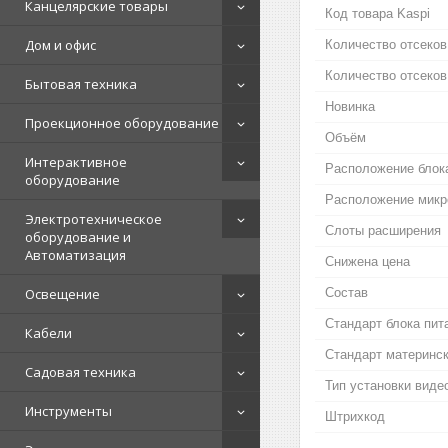
Канцелярские товары
Код товара Kaspi
Дом и офис
Количество отсеков
Количество отсеков
Бытовая техника
Новинка
Проекционное оборудование
Объём
Интерактивное
Расположение блок
оборудование
Расположение мик
Электротехническое
Слоты расширения
оборудование и
Автоматизация
Снижена цена
Освещение
Состав
Стандарт блока пит
Кабели
Стандарт материнс
Садовая техника
Тип установки виде
Инструменты
Штрихкод