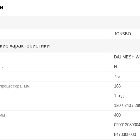
и
JONSBO
кие характеристики
D41 MESH Wh
ть
N
7.6
процессора, мм
168
1 год
120 / 240 / 28
 мм
400
02001208900
8473308000