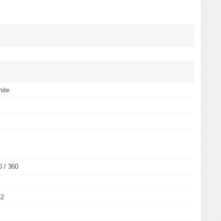
ite
0 / 360
42