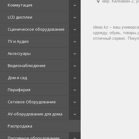
мкр. Калкаман 2, 
Коммутация
LCD дисплеи
ideas.kz – ваш универс
Сценическое оборудование
одежду, обувь, товары 
отличный сервис. Покуп
TV и Аудио
Аксессуары
Видеонаблюдение
Дом и сад
Периферия
Сетевое Оборудование
AV-оборудование для дома
Распродажа
Пассивное оборудование