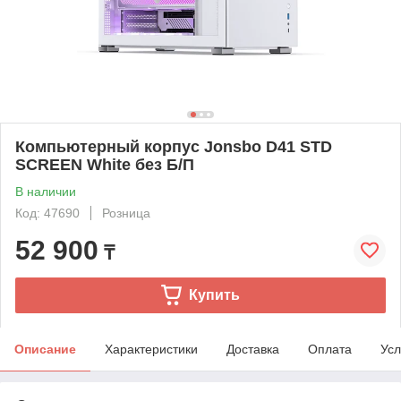
Компьютерный корпус Jonsbo D41 STD
SCREEN White без Б/П
В наличии
Код: 47690
Розница
52 900
₸
Купить
Описание
Характеристики
Доставка
Оплата
Усл