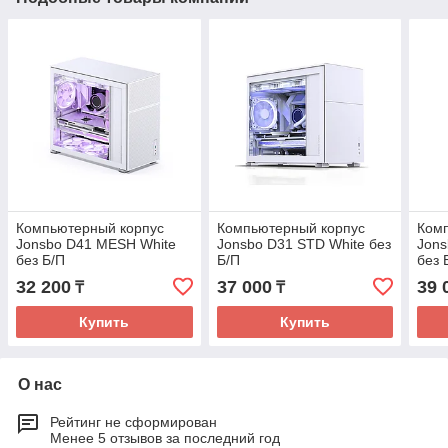
Компьютерный корпус
Компьютерный корпус
Ком
Jonsbo D41 MESH White
Jonsbo D31 STD White без
Jons
без Б/П
Б/П
без 
32 200
37 000
39 
₸
₸
Купить
Купить
О нас
Рейтинг не сформирован
Менее 5 отзывов за последний год