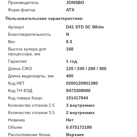
Производитель
JONSBO
Форм-фактор
ATX
Пользовательские характеристики
Артикул
D41 STD SC White
Благотворительность
N
Вес
8.3
Высота кулера для
168
процессора, мм
Гарантия
1 год
Длина СЖО
120 / 240 / 280 / 360
Длина видеокарты, мм
400
Код НКТ
0200120901380
Код ТН ВЭД
8473308000
Код товара Kaspi
151417844
Количество отсеков 2.5
3 внутренних
Количество отсеков 3.5
2 внутренних
Новинка
Нет
Объём
0.075172188
Расположение блока
Верхнее