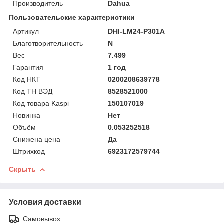
Производитель
Dahua
Пользовательские характеристики
Артикул
DHI-LM24-P301A
Благотворительность
N
Вес
7.499
Гарантия
1 год
Код НКТ
0200208639778
Код ТН ВЭД
8528521000
Код товара Kaspi
150107019
Новинка
Нет
Объём
0.053252518
Снижена цена
Да
Штрихкод
6923172579744
Скрыть
Условия доставки
Самовывоз