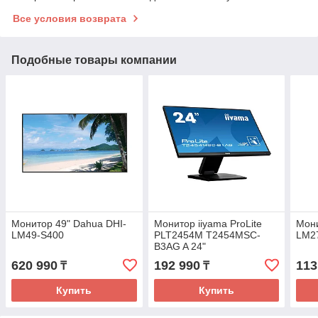
Все условия возврата
Подобные товары компании
Монитор 49" Dahua DHI-
Монитор iiyama ProLite
Мони
LM49-S400
PLT2454M T2454MSC-
LM2
B3AG A 24"
620 990
192 990
113
₸
₸
Купить
Купить