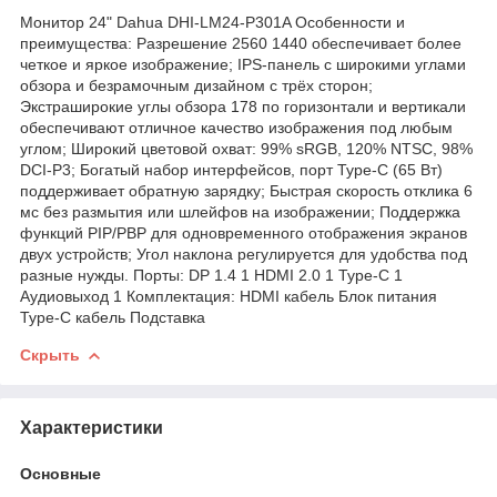
Монитор 24" Dahua DHI-LM24-P301A Особенности и
преимущества: Разрешение 2560 1440 обеспечивает более
четкое и яркое изображение; IPS-панель с широкими углами
обзора и безрамочным дизайном с трёх сторон;
Экстраширокие углы обзора 178 по горизонтали и вертикали
обеспечивают отличное качество изображения под любым
углом; Широкий цветовой охват: 99% sRGB, 120% NTSC, 98%
DCI-P3; Богатый набор интерфейсов, порт Type-C (65 Вт)
поддерживает обратную зарядку; Быстрая скорость отклика 6
мс без размытия или шлейфов на изображении; Поддержка
функций PIP/PBP для одновременного отображения экранов
двух устройств; Угол наклона регулируется для удобства под
разные нужды. Порты: DP 1.4 1 HDMI 2.0 1 Type-C 1
Аудиовыход 1 Комплектация: HDMI кабель Блок питания
Type-C кабель Подставка
Скрыть
Характеристики
Основные