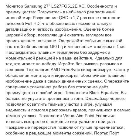
Монитор Samsung 27" LS27FG512EIXCI Особенности и
преимущества: Погрузитесь в небывало реалистичный
игровой мир. Разрешение QHD в 1,7 раз выше плотности
пикселей Full HD, что обеспечивает исключительную
детализацию и четкость изображения. Оцените более
широкий обзор, позволяющий охватить взглядом все
происходящее на экране. Опережайте события с высокой
частотой обновления 180 Гц и мгновенным откликом в 1 мс.
Наслаждайтесь плавным геймплеем без задержек и
моментальной реакцией на ваши действия. Идеально для
тех, кто играет на победу. Играйте без рывков, разрывов и
задержек. Технология AMD FreeSync синхронизирует частоту
обновления монитора и видеокарты, обеспечивая плавное
изображение даже в самых динамичных сценах. Опережайте
соперников слаженная работа без статоринга даёт
преимущество в любой игре. Технология Black Equalizer. Вы
больше не упустите противника в тени. Эквалайзер черного
позволяет осветлить тёмные участки в игре, улучшая
видимость и помогая распознать врагов, прячущихся в самых
тёмных уголках. Технология Virtual Aim Point Увеличьте
точность выстрелов с помощью виртуального прицела.
Наэкранные перекрестья позволяют лучше прицеливаться,
особенно в решающие моменты сражений. Порты: Порт