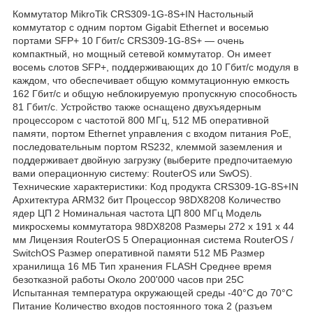
Коммутатор MikroTik CRS309-1G-8S+IN Настольный
коммутатор с одним портом Gigabit Ethernet и восемью
портами SFP+ 10 Гбит/с CRS309-1G-8S+ — очень
компактный, но мощный сетевой коммутатор. Он имеет
восемь слотов SFP+, поддерживающих до 10 Гбит/с модуля в
каждом, что обеспечивает общую коммутационную емкость
162 Гбит/с и общую неблокируемую пропускную способность
81 Гбит/с. Устройство также оснащено двухъядерным
процессором с частотой 800 МГц, 512 МБ оперативной
памяти, портом Ethernet управления с входом питания PoE,
последовательным портом RS232, клеммой заземления и
поддерживает двойную загрузку (выберите предпочитаемую
вами операционную систему: RouterOS или SwOS).
Технические характеристики: Код продукта CRS309-1G-8S+IN
Архитектура ARM32 бит Процессор 98DX8208 Количество
ядер ЦП 2 Номинальная частота ЦП 800 МГц Модель
микросхемы коммутатора 98DX8208 Размеры 272 х 191 х 44
мм Лицензия RouterOS 5 Операционная система RouterOS /
SwitchOS Размер оперативной памяти 512 МБ Размер
хранилища 16 МБ Тип хранения FLASH Среднее время
безотказной работы Около 200'000 часов при 25C
Испытанная температура окружающей среды -40°С до 70°С
Питание Количество входов постоянного тока 2 (разъем