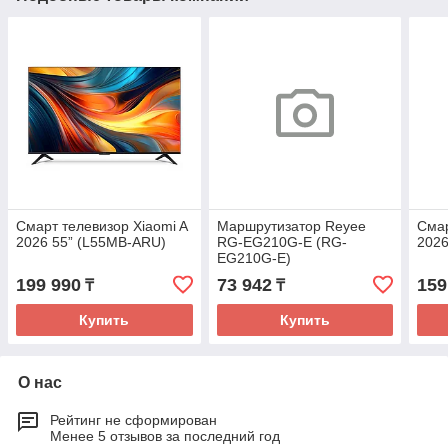
Смарт телевизор Xiaomi A
Маршрутизатор Reyee
Смар
2026 55” (L55MB-ARU)
RG-EG210G-E (RG-
2026
EG210G-E)
Маршрутизатор
199 990
73 942
159
₸
₸
Купить
Купить
О нас
Рейтинг не сформирован
Менее 5 отзывов за последний год