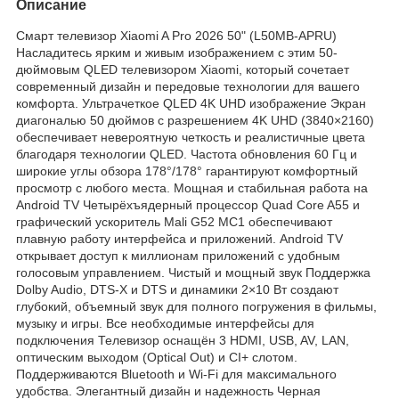
Описание
Смарт телевизор Xiaomi A Pro 2026 50" (L50MB-APRU)
Насладитесь ярким и живым изображением с этим 50-
дюймовым QLED телевизором Xiaomi, который сочетает
современный дизайн и передовые технологии для вашего
комфорта. Ультрачеткое QLED 4K UHD изображение Экран
диагональю 50 дюймов с разрешением 4K UHD (3840×2160)
обеспечивает невероятную четкость и реалистичные цвета
благодаря технологии QLED. Частота обновления 60 Гц и
широкие углы обзора 178°/178° гарантируют комфортный
просмотр с любого места. Мощная и стабильная работа на
Android TV Четырёхъядерный процессор Quad Core A55 и
графический ускоритель Mali G52 MC1 обеспечивают
плавную работу интерфейса и приложений. Android TV
открывает доступ к миллионам приложений с удобным
голосовым управлением. Чистый и мощный звук Поддержка
Dolby Audio, DTS-X и DTS и динамики 2×10 Вт создают
глубокий, объемный звук для полного погружения в фильмы,
музыку и игры. Все необходимые интерфейсы для
подключения Телевизор оснащён 3 HDMI, USB, AV, LAN,
оптическим выходом (Optical Out) и CI+ слотом.
Поддерживаются Bluetooth и Wi-Fi для максимального
удобства. Элегантный дизайн и надежность Черная