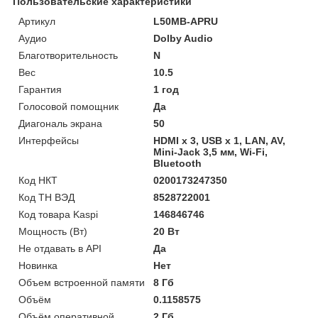
Пользовательские характеристики
Артикул
L50MB-APRU
Аудио
Dolby Audio
Благотворительность
N
Вес
10.5
Гарантия
1 год
Голосовой помощник
Да
Диагональ экрана
50
Интерфейсы
HDMI x 3, USB x 1, LAN, AV,
Mini-Jack 3,5 мм, Wi-Fi,
Bluetooth
Код НКТ
0200173247350
Код ТН ВЭД
8528722001
Код товара Kaspi
146846746
Мощность (Bт)
20 Вт
Не отдавать в API
Да
Новинка
Нет
Объем встроенной памяти
8 Гб
Объём
0.1158575
Объём оперативной
2 Гб