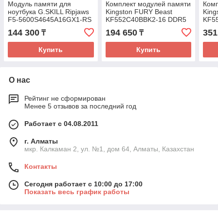
Модуль памяти для
Комплект модулей памяти
Комп
ноутбука G.SKILL Ripjaws
Kingston FURY Beast
King
F5-5600S4645A16GX1-RS
KF552C40BBK2-16 DDR5
KF5
16GB 5600MHz
16GB (Kit 2x8GB)
32GB
144 300
194 650
351
₸
₸
5200MHz
520
Купить
Купить
О нас
Рейтинг не сформирован
Менее 5 отзывов за последний год
Работает с 04.08.2011
г. Алматы
мкр. Калкаман 2, ул. №1, дом 64, Алматы, Казахстан
Контакты
Сегодня работает с 10:00 до 17:00
Показать весь график работы