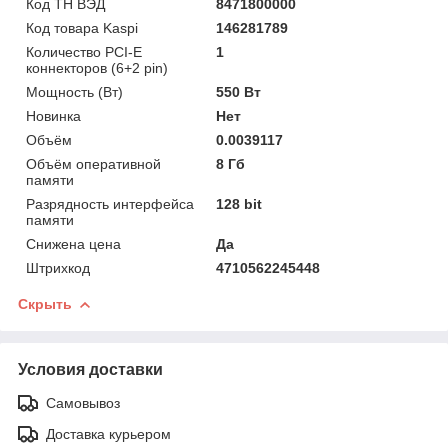
Код ТН ВЭД
8471800000
Код товара Kaspi
146281789
Количество PCI-E
1
коннекторов (6+2 pin)
Мощность (Bт)
550 Вт
Новинка
Нет
Объём
0.0039117
Объём оперативной
8 Гб
памяти
Разрядность интерфейса
128 bit
памяти
Снижена цена
Да
Штрихкод
4710562245448
Скрыть
Условия доставки
Самовывоз
Доставка курьером