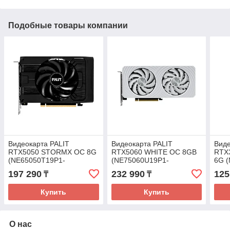
Подобные товары компании
Видеокарта PALIT
Видеокарта PALIT
Виде
RTX5050 STORMX OC 8G
RTX5060 WHITE OC 8GB
RTX
(NE65050T19P1-
(NE75060U19P1-
6G 
GB2070F)
GB2063M)
1072
197 290
232 990
125
₸
₸
Купить
Купить
О нас