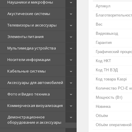
Наушники и микрофоны
Артикул
Акустические системы
Благотворительнос
Вес
Телевизоры и аксессуары
Видеовыход
Элементы питания
Гарантия
Мультимедиа устройства
Графический проце
Носители информации
Код НКТ
Код ТН ВЭД
Кабельные системы
Код товара Kaspi
Аксессуары для автомобилей
Количество PCI-E ко
Фото и Видео техника
Мощность (Bт)
Коммерческая визуализация
Новинка
Объём
Демонстрационное
оборудование и аксессуары
Объём оперативной