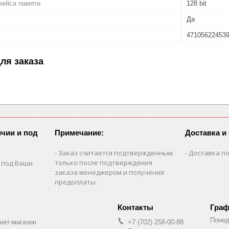
фейса памяти
128 bit
Да
47105622453
ля заказа
чии и под
Примечание:
Доставка и
Заказ считается подтвержденным
Доставка по
только после подтверждения
 под Ваши
заказа менеджером и получения
предоплаты.
Граф
Понед
нет-магазин
+7 (702) 258-00-88