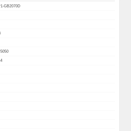
P1-GB2070D
3
 5050
14