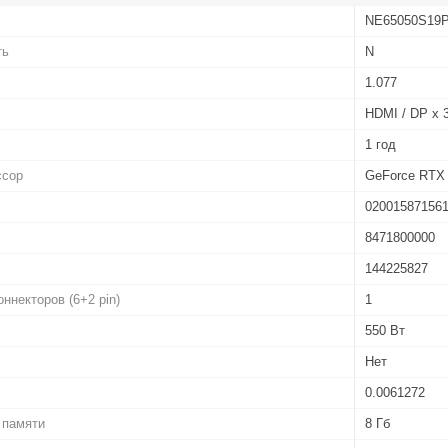
NE65050S19
ть
N
1.077
HDMI / DP x 
1 год
ссор
GeForce RTX
02001587156
8471800000
144225827
ннекторов (6+2 pin)
1
550 Вт
Нет
0.0061272
 памяти
8 Гб