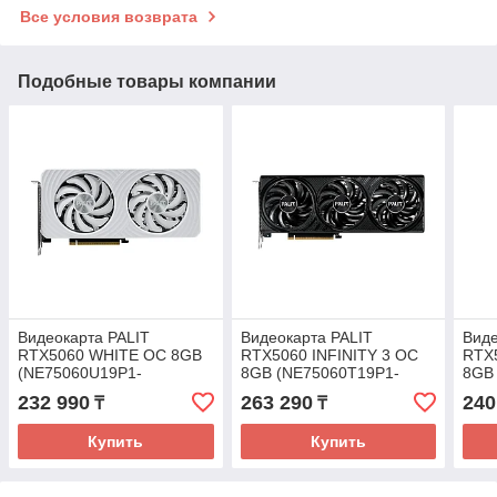
Все условия возврата
Подобные товары компании
Видеокарта PALIT
Видеокарта PALIT
Виде
RTX5060 WHITE OC 8GB
RTX5060 INFINITY 3 OC
RTX5
(NE75060U19P1-
8GB (NE75060T19P1-
8GB
GB2063M)
GB2063S)
GB2
232 990
263 290
240
₸
₸
Купить
Купить