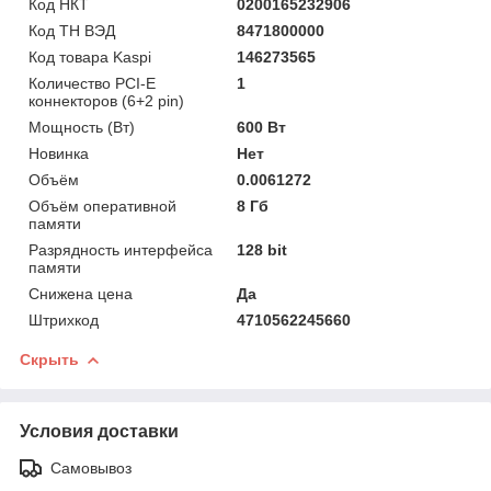
Код НКТ
0200165232906
Код ТН ВЭД
8471800000
Код товара Kaspi
146273565
Количество PCI-E
1
коннекторов (6+2 pin)
Мощность (Bт)
600 Вт
Новинка
Нет
Объём
0.0061272
Объём оперативной
8 Гб
памяти
Разрядность интерфейса
128 bit
памяти
Снижена цена
Да
Штрихкод
4710562245660
Скрыть
Условия доставки
Самовывоз