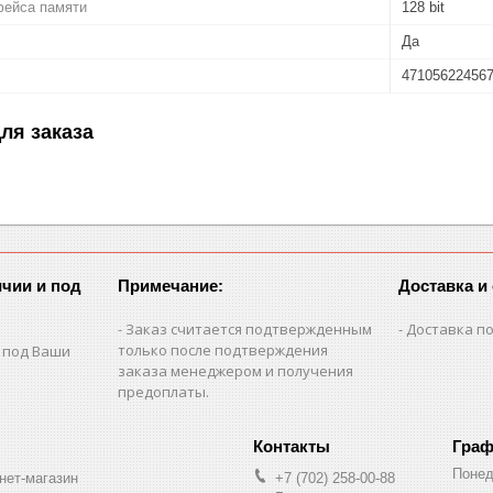
фейса памяти
128 bit
Да
47105622456
ля заказа
чии и под
Примечание:
Доставка и
Заказ считается подтвержденным
Доставка по
только после подтверждения
 под Ваши
заказа менеджером и получения
предоплаты.
Граф
Понед
нет-магазин
+7 (702) 258-00-88