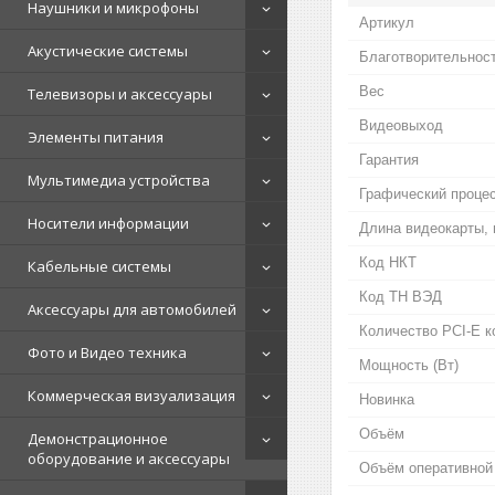
Наушники и микрофоны
Артикул
Акустические системы
Благотворительнос
Вес
Телевизоры и аксессуары
Видеовыход
Элементы питания
Гарантия
Мультимедиа устройства
Графический проце
Носители информации
Длина видеокарты,
Код НКТ
Кабельные системы
Код ТН ВЭД
Аксессуары для автомобилей
Количество PCI-E ко
Фото и Видео техника
Мощность (Bт)
Коммерческая визуализация
Новинка
Объём
Демонстрационное
оборудование и аксессуары
Объём оперативной