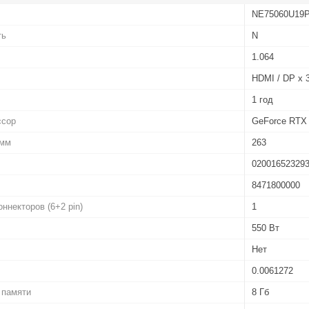
NE75060U19
ть
N
1.064
HDMI / DP x 
1 год
ссор
GeForce RTX
 мм
263
02001652329
8471800000
ннекторов (6+2 pin)
1
550 Вт
Нет
0.0061272
 памяти
8 Гб