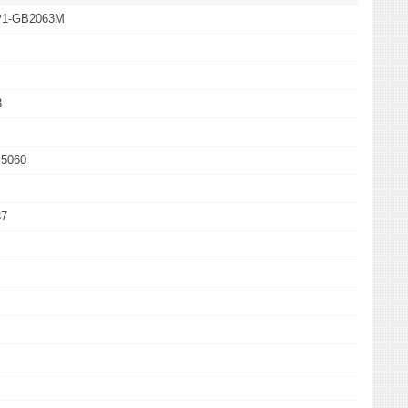
P1-GB2063M
3
 5060
37