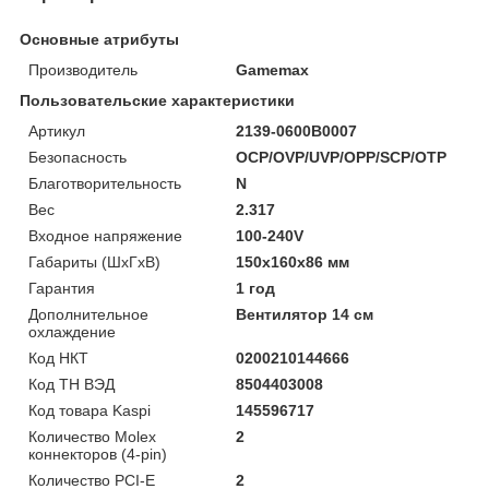
Основные атрибуты
Производитель
Gamemax
Пользовательские характеристики
Артикул
2139-0600B0007
Безопасность
OCP/OVP/UVP/OPP/SCP/OTP
Благотворительность
N
Вес
2.317
Входное напряжение
100-240V
Габариты (ШхГхВ)
150x160x86 мм
Гарантия
1 год
Дополнительное
Вентилятор 14 см
охлаждение
Код НКТ
0200210144666
Код ТН ВЭД
8504403008
Код товара Kaspi
145596717
Количество Molex
2
коннекторов (4-pin)
Количество PCI-E
2